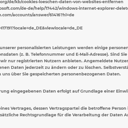
la.org/de/kb/cookies-loeschen-daten-von-websites-entfernen
crosoft.com/de-de/help/17442/windows-internet-explorer-del
le.com/accounts/answer/61416?hl=de
/PH17191?locale=de_DE&viewlocale=de_DE
g unserer personalisierten Leistungen werden einige perso
sdaten (z. B. Telefonnummer und E-Mail-Adresse). Sind Sie b
e wir nur registrierten Nutzern anbieten. Angemeldete Nutze
nen Daten jederzeit zu ändern oder zu löschen. Selbstverstä
on uns über Sie gespeicherten personenbezogenen Daten.
rung eingegebenen Daten erfolgt auf Grundlage einer Einwillig
eines Vertrages, dessen Vertragspartei die betroffene Person
ätzliche Rechtsgrundlage für die Verarbeitung der Daten Art.